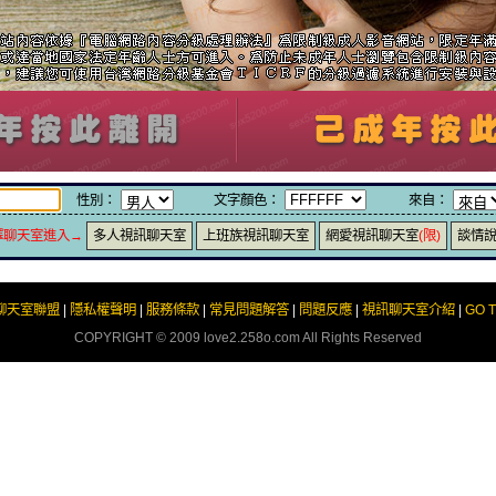
性別：
文字顏色：
來自：
擇聊天室進入→
多人視訊聊天室
上班族視訊聊天室
網愛視訊聊天室
(限)
談情
t聊天室聯盟
|
隱私權聲明
|
服務條款
|
常見問題解答
|
問題反應
|
視訊聊天室介紹
|
GO 
COPYRIGHT © 2009
love2.258o.com
All Rights Reserved