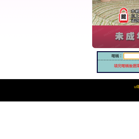
暱稱：
填完暱稱後選
u